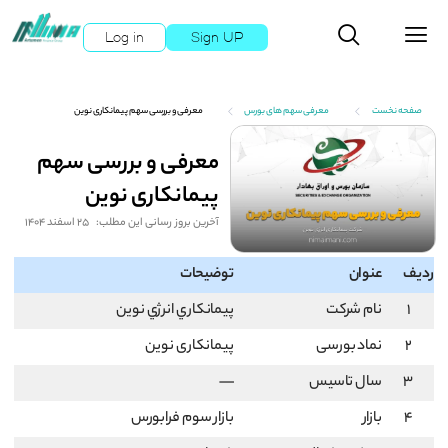
Log in
Sign UP
صفحه نخست
معرفی سهم های بورس
معرفی و بررسی سهم پیمانکاری نوین
معرفی و بررسی سهم
پیمانکاری نوین
آخرین بروز رسانی این مطلب:
25 اسفند 1404
ردیف
عنوان
توضیحات
1
نام شرکت
پيمانكاري انرژي نوين
2
نماد بورسی
پیمانکاری نوین
3
سال تاسیس
—
4
بازار
بازار سوم فرابورس