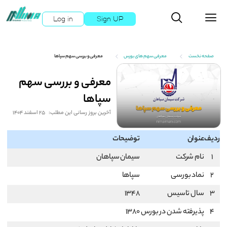
Log in
Sign UP
صفحه نخست
معرفی سهم های بورس
معرفی و بررسی سهم سپاها
معرفی و بررسی سهم
سپاها
آخرین بروز رسانی این مطلب:
25 اسفند 1404
ردیف
عنوان
توضیحات
1
نام شرکت
سيمان ‌سپاهان‌
2
نماد بورسی
سپاها
3
سال تاسیس
1348
4
پذیرفته شدن در بورس
1380