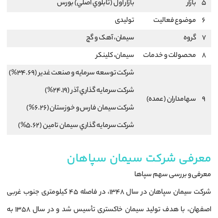
5
بازار
بازار اول (تابلوي اصلي) بورس
6
موضوع فعالیت
تولیدی
7
گروه
سيمان، آهک و گچ
8
محصولات و خدمات
سیمان، کلینکر
شركت توسعه سرمايه و صنعت غدير (34.69%)
شركت سرمايه گذاري آذر (24.19%)
9
سهامداران (عمده)
شركت سيمان فارس و خوزستان (6.26%)
شركت سرمايه گذاري سيمان تامين (5.62%)
معرفی شرکت سیمان سپاهان
معرفی و بررسی سهم سپاها
شرکت سیمان سپاهان در سال ۱۳۴۸، در فاصله ۴۵ کیلومتری جنوب غربی
اصفهان، با هدف تولید سیمان خاکستری تأسیس شد و در سال ۱۳۵۸ به