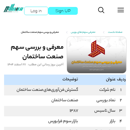
Log in
Sign UP
صفحه نخست
معرفی سهم های بورس
معرفی و بررسی سهم صنعت ساختمان
معرفی و بررسی سهم
صنعت ساختمان
آخرین بروز رسانی این مطلب:
27 اسفند 1404
ردیف
عنوان
توضیحات
1
نام شرکت
گسترش فن‌آوری‌های صنعت ساختمان
2
نماد بورسی
صنعت ساختمان
3
سال تاسیس
1387
4
بازار
بازار سوم فرابورس