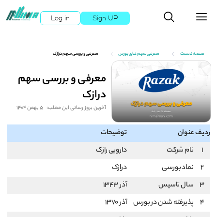
Log in
Sign UP
صفحه نخست
معرفی سهم های بورس
معرفی و بررسی سهم درازک
معرفی و بررسی سهم
درازک
آخرین بروز رسانی این مطلب:
5 بهمن 1404
ردیف
عنوان
توضیحات
1
نام شرکت
دارویی رازک
2
نماد بورسی
درازک
3
سال تاسیس
آذر 1343
4
پذیرفته شدن در بورس
آذر 1370