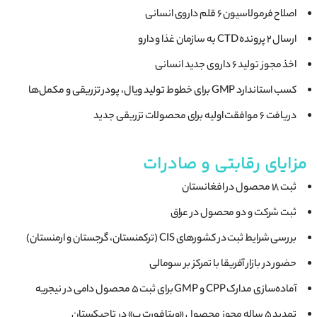
اصلاح فرمولاسیون 6 قلم داروی انسانی
ارسال 2 پرونده CTD به سازمان غذا و دارو
اخذ مجوز تولید 6 داروی جدید انسانی
کسب استاندارد GMP برای خطوط تولید ویال، پودر تزریقی و مکمل‌ها
دریافت 6 موافقت اولیه برای محصولات تزریقی جدید
مزایای رقابتی و صادرات
ثبت 18 محصول در افغانستان
ثبت شرکت و دو محصول در عراق
بررسی شرایط ثبت در کشورهای CIS (ترکمنستان، گرجستان و ارمنستان)
حضور در بازار آفریقا با تمرکز بر سومالی
آماده‌سازی مدارک CPP و GMP برای ثبت 5 محصول دامی در نیجریه
تمدید 5 ساله مجوز محصول «ویتافورت ب» در تاجیکستان