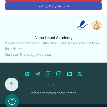
اخبار لحظه ای در کانال تلگرام
Nima Imani Academy
Provider of innovative educational solutions in the crypto and forex
financial ma
Start your financial growth today
ENGLISH
info@nimaimani.com
sitemap