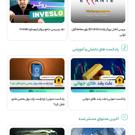
بررسی کامل بروکر ارانته (Errante) برای معامله‌گران
نقد و بررسی جامع بروکر اینوسلو | Inveslo
ایرانی
پادکست های تحلیلی و آموزشی
پادکست صوتی | علت رشد طلای جهانی
پادکست صوتی | چرا تراست ولت پول بعضی هارو
قفل کرد؟
آخرین محتوای منتشر شده