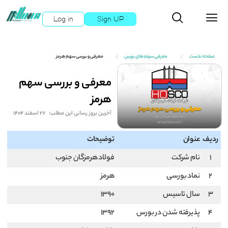
Log in
Sign UP
صفحه نخست
معرفی سهم های بورس
معرفی و بررسی سهم هرمز
معرفی و بررسی سهم
هرمز
آخرین بروز رسانی این مطلب:
27 اسفند 1404
ردیف
عنوان
توضیحات
1
نام شرکت
فولاد هرمزگان جنوب
2
نماد بورسی
هرمز
3
سال تاسیس
1390
4
پذیرفته شدن در بورس
1392