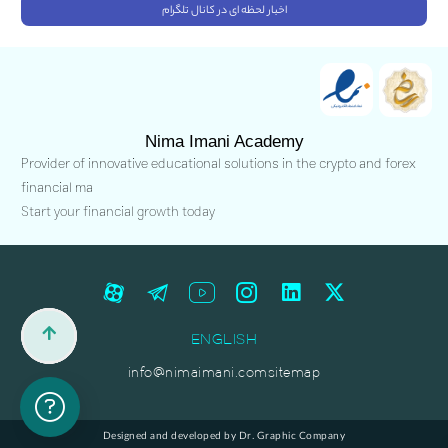
اخبار لحظه ای در کانال تلگرام
Nima Imani Academy
Provider of innovative educational solutions in the crypto and forex
financial ma
Start your financial growth today
ENGLISH
info@nimaimani.com
sitemap
Designed and developed by Dr. Graphic Company