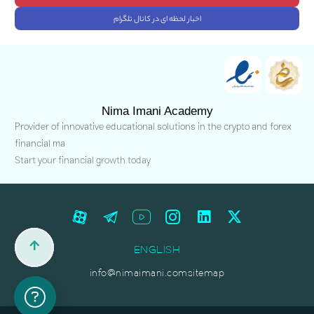
اخبار لحظه ای در کانال تلگرام
Nima Imani Academy
Provider of innovative educational solutions in the crypto and forex
financial ma
Start your financial growth today
ENGLISH
info@nimaimani.com
sitemap