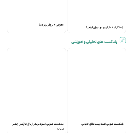
معرفی 10 بروکر برتر دنیا
راهکار نجات از تورم در دوران ترامپ!
پادکست های تحلیلی و آموزشی
پادکست صوتی | علت رشد طلای جهانی
پادکست صوتی | سود تريدر از بازار فارکس چقدر
است؟