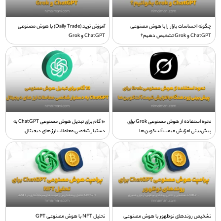
چگونه احساسات بازار را با هوش مصنوعی
آموزش ترید (Daily Trade) با هوش مصنوعی
ChatGPT و Grok تشخیص دهیم؟
ChatGPT و Grok
نحوه استفاده از هوش مصنوعی Grok برای
10 گام برای تبدیل هوش مصنوعی ChatGPT به
پیش‌بینی افزایش قیمت آلت‌کوین‌ها
دستیار شخصی معاملات ارز های دیجیتال
تشخیص روندهای نوظهور با هوش مصنوعی
تحلیل NFT با هوش مصنوعی GPT