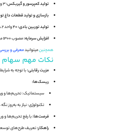
تولید کمپرسور و گیربکس:
۳ واحد کمپرسور خط گاز و ۴ واحد گیربکس ACC
بازسازی و تولید قطعات داغ تورب
تولید توربین بادی:
۴۰ واحد ۵.۲ مگاواتی
افزایش سرمایه:
مصوب ۱۳۰۰ میلیارد تومان از محل سود انباشته
همچنین
میتوانید
معرفی و بررسی
نکات مهم سهام ر
مزیت رقابتی:
با توجه به شرایط
ریسک‌ها:
سیستماتیک: تحریم‌ها و ورو
تکنولوژی: نیاز به به‌روز ن
فرصت‌ها:
با رفع تحریم‌ها و و
راهکار:
تعریف طرح‌های توسعه‌ا