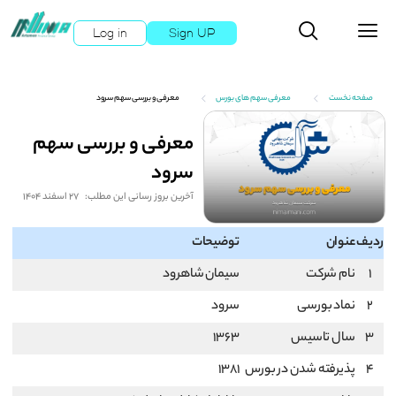
Log in
Sign UP
صفحه نخست
معرفی سهم های بورس
معرفی و بررسی سهم سرود
معرفی و بررسی سهم
سرود
آخرین بروز رسانی این مطلب:
27 اسفند 1404
ردیف
عنوان
توضیحات
1
نام شرکت
سیمان شاهرود
2
نماد بورسی
سرود
3
سال تاسیس
1363
4
پذیرفته شدن در بورس
1381