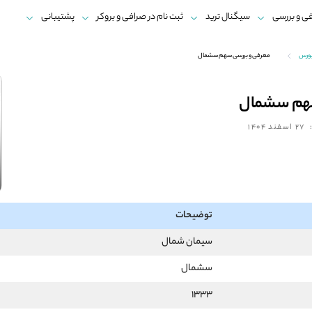
ی و بررسی
سیگنال ترید
ثبت نام در صرافی و بروکر
پشتیبانی
بورس
معرفی و بررسی سهم سشمال
سهم سشمال
27 اسفند 1404
توضیحات
سیمان شمال
سشمال
1333