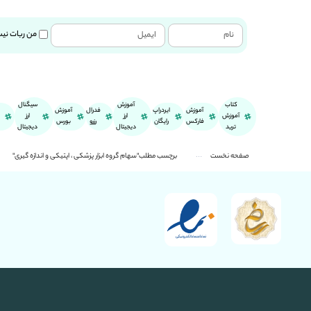
من ربات نی
کتاب
آموزش
سیگنال
آموزش
ایردراپ
فدرال
آموزش
آموزش
ارز
ارز
فارکس
رایگان
رزرو
بورس
ترید
دیجیتال
دیجیتال
صفحه نخست
برچسب مطلب"سهام گروه ابزار پزشکی ، اپتیکی و اندازه گیری"