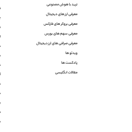
ترید با هوش مصنوعی
ف
معرفی ارز های دیجیتال
چ
معرفی بروکر های فارکس
نزد
معرفی سهم های بورس
ا
معرفی صرافی های ارز دیجیتال
ه
ویدئو ها
ش
پادکست ها
ش
مقالات انگلیسی
آمو
شاخص 
شاخص 
بر
م
شاخ