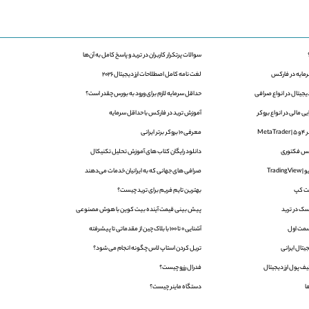
سوالات پرتکرار کاربران در ترید و پاسخ کامل به آن‌ها
لغت نامه کامل اصطلاحات ارز دیجیتال 2026
یجیتال در انواع صرافی
حداقل سرمایه لازم برای ورود به بورس چقدر است؟
 مالی در انواع بروکر
آموزش ترید در فارکس با حداقل سرمایه
Met
معرفی 10 بروکر برتر ایرانی
دانلود رایگان کتاب های آموزش تحلیل تکنیکال
Trad
صرافی های جهانی که به ایرانیان خدمات می‌دهند
ت کپ
بهترین تایم فریم برای ترید چیست؟
ک در ترید
پیش بینی قیمت آینده بیت کوین با هوش مصنوعی
آشنایی 0 تا 100 با بلاک‌ چین از مقدماتی تا پیشرفته
یتال ایرانی
تریل کردن استاپ لاس چگونه انجام می شود؟
ف پول ارز دیجیتال
فدرال رزرو چیست؟
ا
دستگاه ماینر چیست؟