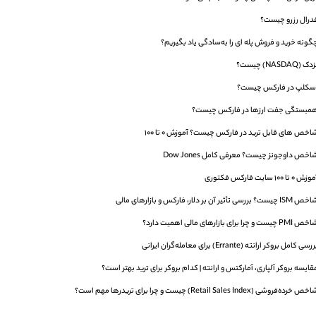
درال رزرو چیست؟
گونه خرید و فروش پله‌ ای را به‌سادگی یاد بگیریم؟
ک (NASDAQ) چیست؟
سکلپ در فارکس چیست؟
مبستگی جفت ارزها در فارکس چیست؟
اخص های قابل ترید در فارکس چیست؟ آموزش 0 تا 100
اخص داوجونز چیست؟ معرفی کامل Dow Jones
زش 0 تا 100 سایت فارکس فکتوری
ISM چیست؟ بررسی تأثیر آن بر دلار، فارکس و بازارهای مالی
PMI چیست و چرا برای بازارهای مالی اهمیت دارد؟
رسی کامل بروکر ارانته (Errante) برای معامله‌گران ایرانی
قایسه بروکر آلپاری، آمارکتس و ارانته | کدام بروکر برای ترید بهتر است؟
ص خرده‌فروشی (Retail Sales Index) چیست و چرا برای تریدرها مهم است؟