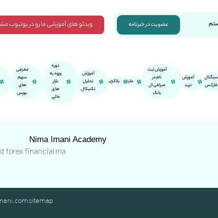
ویدئو های آموزشی ما رو در یوتیوب مش
ستم
عضویت در خبرنامه
دوره
آموزش ثبت
معرفی
آموزش
ورود به
سیگنال
آموزش
نام در
سهم
ماینر
بلاکچین
تحلیل
بازار
فارکس
ترید
صرافی ال
های
تکنیکال
های
بانک
بورس
مالی
Nima Imani Academy
nd forex financial ma
mani.com
sitemap