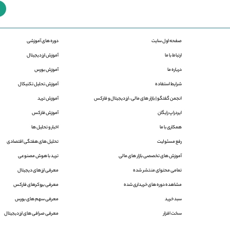
صفحه اول سایت
دوره های آموزشی
ارتباط با ما
آموزش ارز دیجیتال
درباره ما
آموزش بورس
شرایط استفاده
آموزش تحلیل تکنیکال
انجمن گفتگو |‌ بازار های مالی ، ارز دیجیتال و فارکس
آموزش ترید
ایردراپ رایگان
آموزش فارکس
همکاری با ما
اخبار و تحلیل ها
رفع مسئولیت
تحلیل های هفتگی اقتصادی
آموزش های تخصصی بازار های مالی
ترید با هوش مصنوعی
تمامی محتوای منتشر شده
معرفی ارز های دیجیتال
مشاهده دوره های خریداری شده
معرفی بروکرهای فارکس
سبد خرید
معرفی سهم های بورس
سخت افزار
معرفی صرافی های ارز دیجیتال