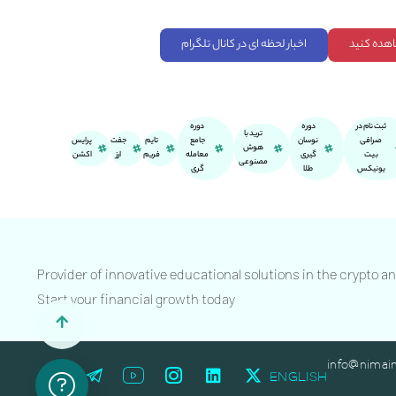
اهده کنید
اخبار لحظه ای در کانال تلگرام
ثبت نام در
دوره
دوره
ترید با
صرافی
نوسان
جامع
تایم
جفت
پرایس
هوش
بیت
گیری
معامله
فریم
ارز
اکشن
مصنوعی
یونیکس
طلا
گری
Provider of innovative educational solutions in the crypto a
Start your financial growth today
info@nimai
ENGLISH